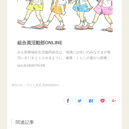
組合員活動部ONLINE
みえ医療福祉生活協同組合は、地域にお住いのみなさまが毎
日いきいきとくらせるように、健康・くらしの面から医療…
組合員活動部ONLINE
津市
(
14
)
☆子ども食堂 団体情報
(
84
)
関連記事