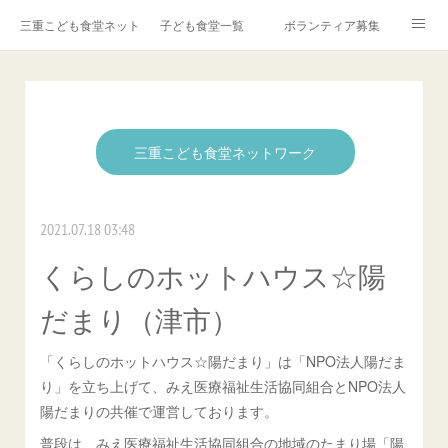
三重こども食堂ネットワーク
子ども食堂一覧
ボランティア募集
ご寄付・お問い合わせ
取材・講演依頼
子ども食堂とは？
子ども食堂の新規登録
☆子ども食堂カレンダー
三重こども食堂ネットワーク
2021.07.18 03:48
くらしのホットハウス☆陽
だまり（津市）
「くらしのホットハウス☆陽だまり」は「NPO法人陽だま
り」を立ち上げて、みえ医療福祉生活協同組合とNPO法人
陽だまりの共催で運営しております。
普段は、みえ医療福祉生活協同組合の地域のたまり場「陽