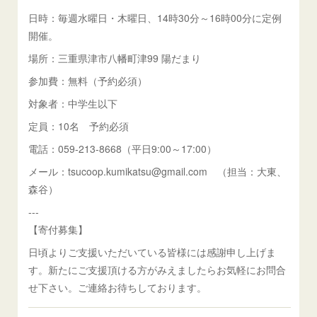
日時：毎週水曜日・木曜日、14時30分～16時00分に定例
開催。
場所：三重県津市八幡町津99 陽だまり
参加費：無料（予約必須）
対象者：中学生以下
定員：10名 予約必須
電話：059-213-8668（平日9:00～17:00）
メール：tsucoop.kumikatsu@gmail.com （担当：大東、
森谷）
---
【寄付募集】
日頃よりご支援いただいている皆様には感謝申し上げま
す。新たにご支援頂ける方がみえましたらお気軽にお問合
せ下さい。ご連絡お待ちしております。