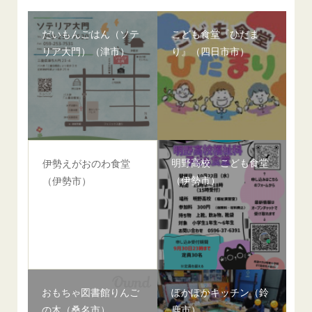
だいもんごはん（ソテ
こども食堂『ひだま
リア大門）（津市）
り』（四日市市）
明野高校 こども食堂
伊勢えがおのわ食堂
（伊勢市）
（伊勢市）
おもちゃ図書館りんご
ぽかぽかキッチン（鈴
の木（桑名市）
鹿市）