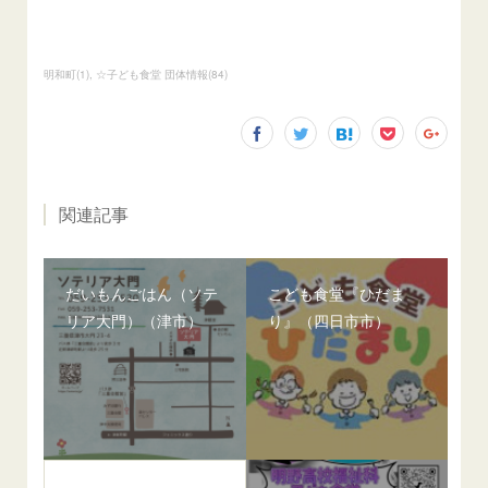
明和町
(
1
)
☆子ども食堂 団体情報
(
84
)
関連記事
だいもんごはん（ソテ
こども食堂『ひだま
リア大門）（津市）
り』（四日市市）