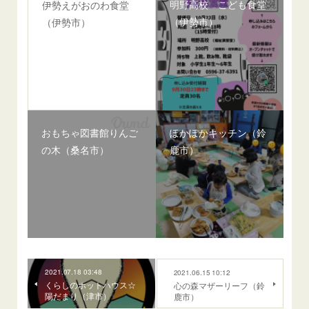
明野高校 こども食堂
伊勢えがおのわ食堂
（伊勢市）
（伊勢市）
おもちゃ図書館りんご
ぽかぽかキッチン（鈴
の木（桑名市）
鹿市）
2021.07.18 03:48
2021.06.15 10:12
くらしのホットハウス☆
心の森マザーリーフ（鈴
陽だまり（津市）
鹿市）