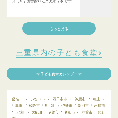
おもちゃ図書館りんごの木（桑名市）
もっと見る
三重県内の子ども食堂♪
☆ 子ども食堂カレンダー ☆
桑名市
/
いなべ市
/
四日市市
/
鈴鹿市
/
亀山市
/
津市
/
松阪市
/
明和町
/
伊勢市
/
鳥羽市
/
志摩市
/
玉城町
/
大紀町
/
伊賀市
/
名張市
/
尾鷲市
/
熊野