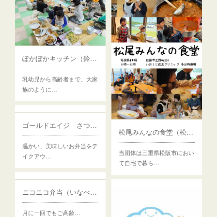
ぽかぽかキッチン（鈴鹿市）
乳幼児から高齢者まで、大家
族のように…
ゴールドエイジ さつきちゃん食堂（津市）
松尾みんなの食堂（松阪市）
温かい、美味しいお弁当をテ
当団体は三重県松阪市におい
イクアウ…
て自宅で暮ら…
ニコニコ弁当（いなべ市）
月に一回でもご高齢…