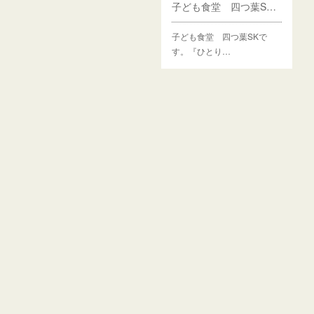
子ども食堂 四つ葉SK（四日市市）
子ども食堂 四つ葉SKで
す。『ひとり…