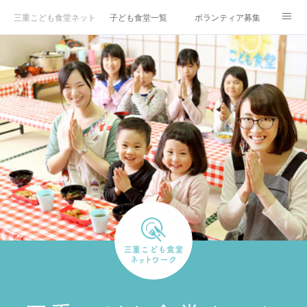
三重こども食堂ネットワーク
子ども食堂一覧
ボランティア募集
ご寄付・お問い合わせ
取材・講演依頼
子ども食堂とは？
子ども食堂の新規登録
☆子ども食堂カレンダー