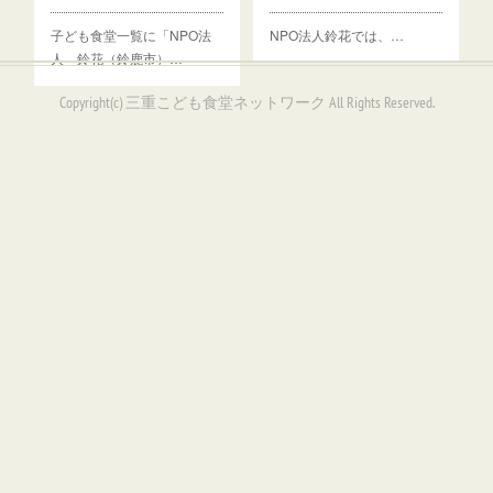
子ども食堂一覧に「NPO法
NPO法人鈴花では、…
人 鈴花（鈴鹿市）…
Copyright(c) 三重こども食堂ネットワーク All Rights Reserved.