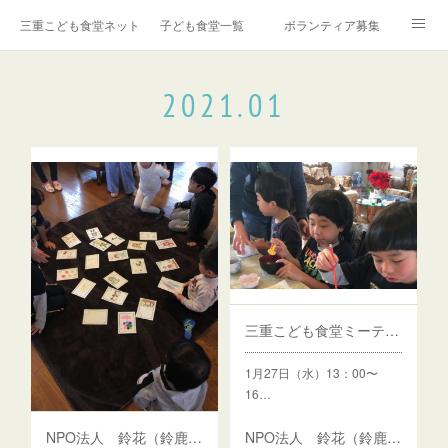
三重こども食堂ネットワーク
子ども食堂一覧
ボランティア募集
ご寄付・お問い合わせ
取材・講演依頼
子ども食堂とは？
2021
.
01
子ども食堂の新規登録
☆子ども食堂カレンダー
三重こども食堂ミーティング開催♪
1月27日（水）13：00〜
16…
NPO法人 鈴花（鈴鹿市）さん、情報登録しました♪
NPO法人 鈴花（鈴鹿市）