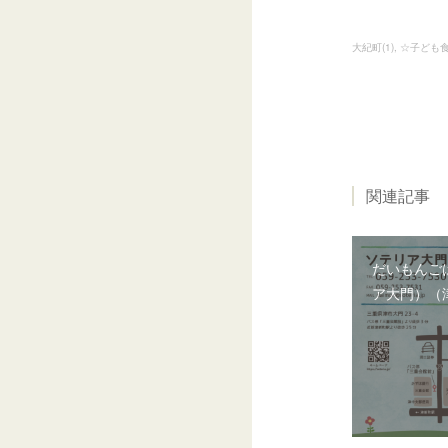
大紀町
(
1
)
☆子ども食
関連記事
だいもんご
ア大門）（