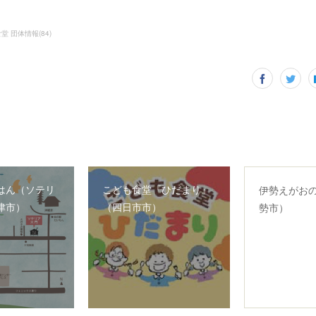
堂 団体情報
(
84
)
はん（ソテリ
こども食堂『ひだまり』
伊勢えがお
津市）
（四日市市）
勢市）