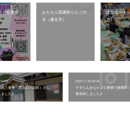
こども食堂
おもちゃ図書館りんごの
ぽかぽかキ
木（桑名市）
市）
 14:01
2020.11.02 09:40
まれ！食堂（度会郡大紀町）さん、
すずらん台なかよし食堂（名張市
しました♪
報登録しました♪