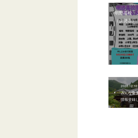
明野高校 
（伊勢市）
2020.12.10
みんな集
情報登録