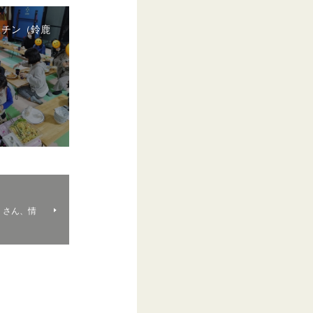
ッチン（鈴鹿
）さん、情