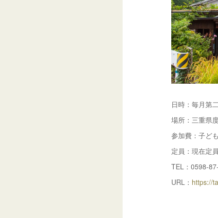
日時：毎月第二
場所：三重県度
参加費：子ども
定員：現在定
TEL：0598-87
URL：
https://